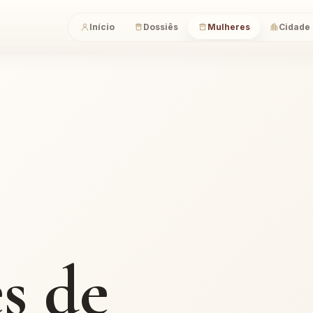
Início
Dossiês
Mulheres
Cidade
s de