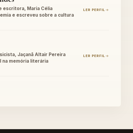
 escritora, Maria Célia
LER PERFIL
emia e escreveu sobre a cultura
icista, Jaçanã Altair Pereira
LER PERFIL
l na memória literária