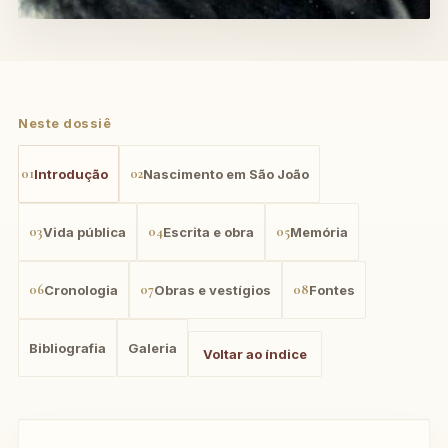
Neste dossiê
01
02
Introdução
Nascimento em São João
03
04
05
Vida pública
Escrita e obra
Memória
06
07
08
Cronologia
Obras e vestígios
Fontes
Bibliografia
Galeria
Voltar ao índice